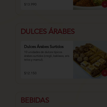
$13.990
DULCES ÁRABES
Dulces Árabes Surtidos
10 unidades de dulces típicos 
árabes surtidos (cregli, baklawa, aris 
telos y mamul).
$12.150
BEBIDAS