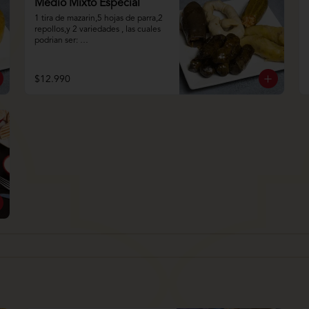
Medio Mixto Especial
1 tira de mazarin,5 hojas de parra,2 
repollos,y 2 variedades , las cuales 
podrian ser: 
Pimentón,Papa,Ají,Berenjena,Zapall
o.
$12.990