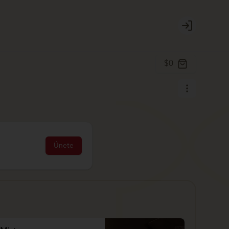
Login
$0
Únete