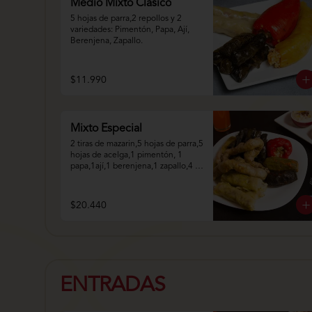
Medio Mixto Clásico
5 hojas de parra,2 repollos y 2 
variedades: Pimentón, Papa, Ají, 
Berenjena, Zapallo.
$11.990
Mixto Especial
2 tiras de mazarin,5 hojas de parra,5 
hojas de acelga,1 pimentón, 1 
papa,1ají,1 berenjena,1 zapallo,4 
repollo.
$20.440
ENTRADAS