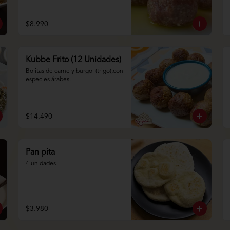
$8.990
Kubbe Frito (12 Unidades)
Bolitas de carne y burgol (trigo),con 
especies árabes.
$14.490
Pan pita
4 unidades
$3.980