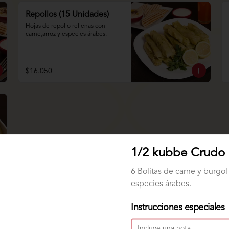
Repollos (15 Unidades)
Hojas de repollo rellenas con 
carne,arroz y especies árabes.
$16.050
1/2 kubbe Crudo
6 Bolitas de carne y burgol 
especies árabes.
Instrucciones especiales