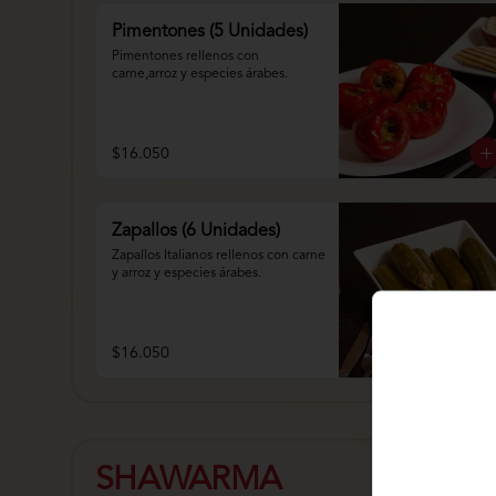
Pimentones (5 Unidades)
Pimentones rellenos con 
carne,arroz y especies árabes.
$16.050
Zapallos (6 Unidades)
Zapallos Italianos rellenos con carne 
y arroz y especies árabes.
$16.050
SHAWARMA