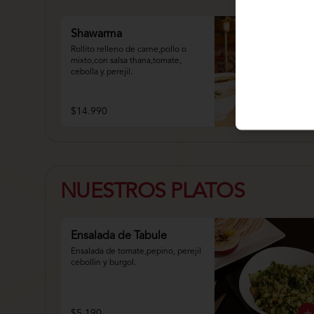
Shawarma
Rollito relleno de carne,pollo o 
mixto,con salsa thana,tomate, 
cebolla y perejil.
$14.990
NUESTROS PLATOS
Ensalada de Tabule
Ensalada de tomate,pepino, perejil 
cebollin y burgol.
$5.190