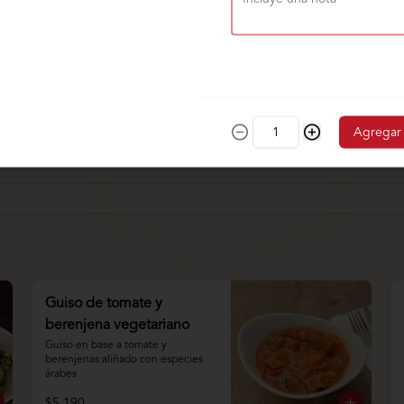
Agregar
Guiso de tomate y
berenjena vegetariano
Guiso en base a tomate y 
berenjenas aliñado con especies 
árabes
$5.190