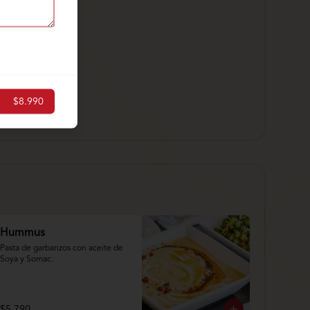
$8.990
Hummus
Pasta de garbanzos con aceite de 
Soya y Somac.
$5.790