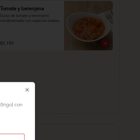
Tomate y berenjena
Guiso de tomate y berenjena 
condimentado con especies árabes.
$5.190
Close
(trigo) con