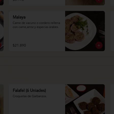
Malaya
Carne de vacuno o cordero rellena 
con carne,arroz y especias árabes.
$21.890
Falafel (6 Uniades)
Croquetas de Garbanzos.