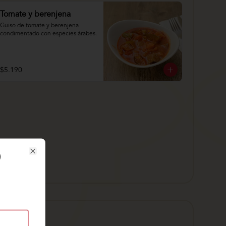
Tomate y berenjena
Guiso de tomate y berenjena 
condimentado con especies árabes.
$5.190
)
Close