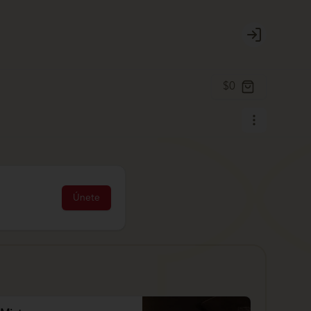
Login
$0
Únete