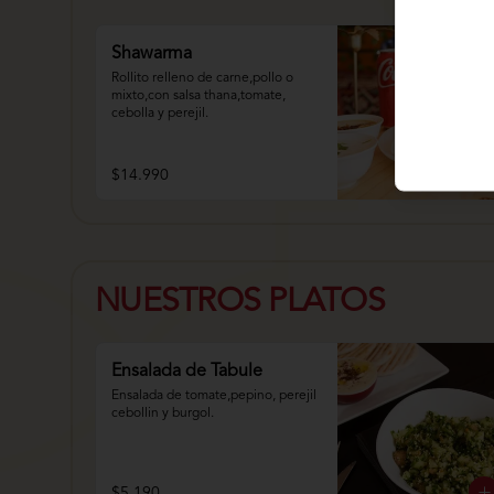
Shawarma
Rollito relleno de carne,pollo o 
mixto,con salsa thana,tomate, 
cebolla y perejil.
$14.990
NUESTROS PLATOS
Ensalada de Tabule
Ensalada de tomate,pepino, perejil 
cebollin y burgol.
$5.190