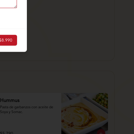
$8.990
Hummus
Pasta de garbanzos con aceite de 
Soya y Somac.
$5.790