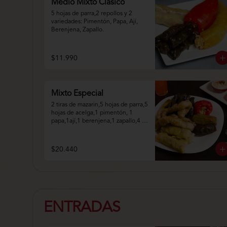
Medio Mixto Clásico
5 hojas de parra,2 repollos y 2 
variedades: Pimentón, Papa, Ají, 
Berenjena, Zapallo.
$11.990
Mixto Especial
2 tiras de mazarin,5 hojas de parra,5 
hojas de acelga,1 pimentón, 1 
papa,1ají,1 berenjena,1 zapallo,4 
repollo.
$20.440
ENTRADAS