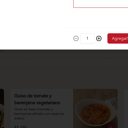
Agregar
Guiso de tomate y
berenjena vegetariano
Guiso en base a tomate y 
berenjenas aliñado con especies 
árabes
$5.190