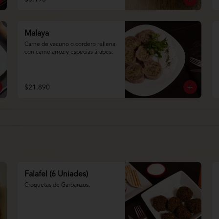
Malaya
Carne de vacuno o cordero rellena 
con carne,arroz y especias árabes.
$21.890
Falafel (6 Uniades)
Croquetas de Garbanzos.