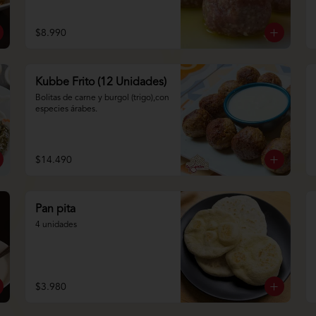
$8.990
Kubbe Frito (12 Unidades)
Bolitas de carne y burgol (trigo),con 
especies árabes.
$14.490
Pan pita
4 unidades
$3.980