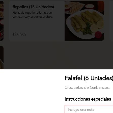
Repollos (15 Unidades)
Hojas de repollo rellenas con 
carne,arroz y especies árabes.
$16.050
Falafel (6 Uniades
Croquetas de Garbanzos.
Instrucciones especiales