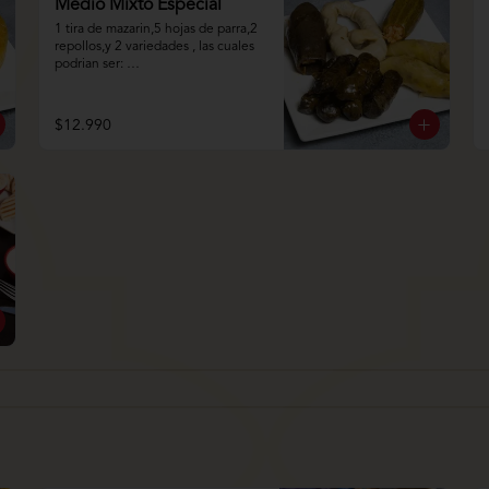
Medio Mixto Especial
1 tira de mazarin,5 hojas de parra,2 
repollos,y 2 variedades , las cuales 
podrian ser: 
Pimentón,Papa,Ají,Berenjena,Zapall
o.
$12.990