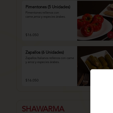
Pimentones (5 Unidades)
Pimentones rellenos con 
carne,arroz y especies árabes.
$16.050
Zapallos (6 Unidades)
Zapallos Italianos rellenos con carne 
y arroz y especies árabes.
$16.050
SHAWARMA