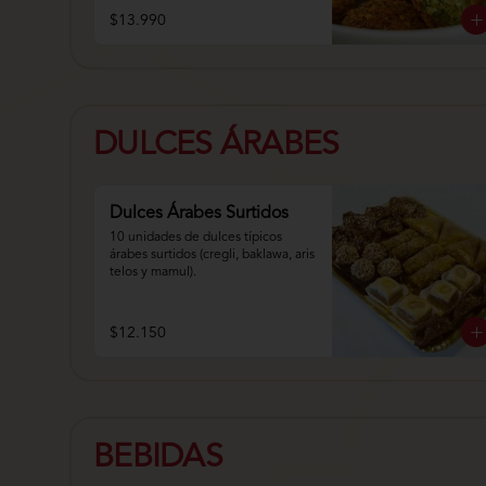
$13.990
DULCES ÁRABES
Dulces Árabes Surtidos
10 unidades de dulces típicos 
árabes surtidos (cregli, baklawa, aris 
telos y mamul).
$12.150
BEBIDAS