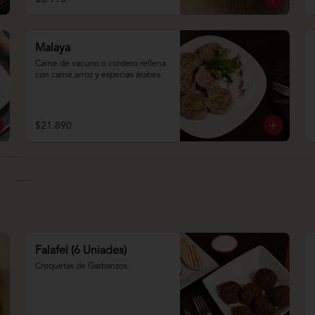
Malaya
Carne de vacuno o cordero rellena 
con carne,arroz y especias árabes.
$21.890
Falafel (6 Uniades)
Croquetas de Garbanzos.