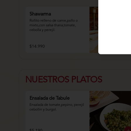
Shawarma
Rollito relleno de carne,pollo o 
mixto,con salsa thana,tomate, 
cebolla y perejil.
$14.990
NUESTROS PLATOS
Ensalada de Tabule
Ensalada de tomate,pepino, perejil 
cebollin y burgol.
$5.190