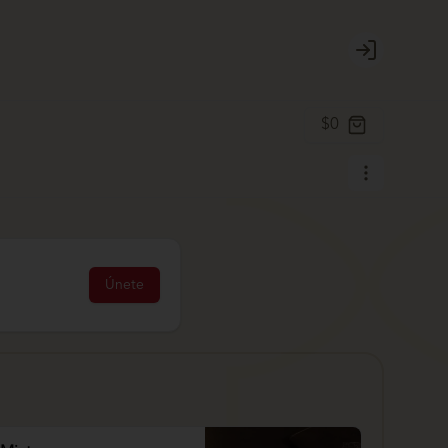
Login
$0
Únete