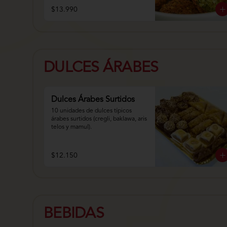
$13.990
DULCES ÁRABES
Dulces Árabes Surtidos
10 unidades de dulces típicos 
árabes surtidos (cregli, baklawa, aris 
telos y mamul).
$12.150
BEBIDAS