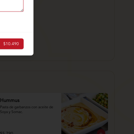
$10.490
Hummus
Pasta de garbanzos con aceite de 
Soya y Somac.
$5.790