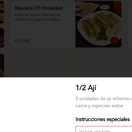
Repollos (15 Unidades)
Hojas de repollo rellenas con 
carne,arroz y especies árabes.
$16.050
1/2 Ají
3 unidades de aji rellenos 
carne y especies arabe
Instrucciones especiales