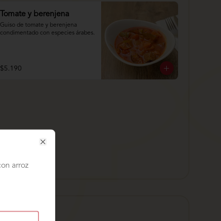
Tomate y berenjena
Guiso de tomate y berenjena 
condimentado con especies árabes.
$5.190
Close
con arroz