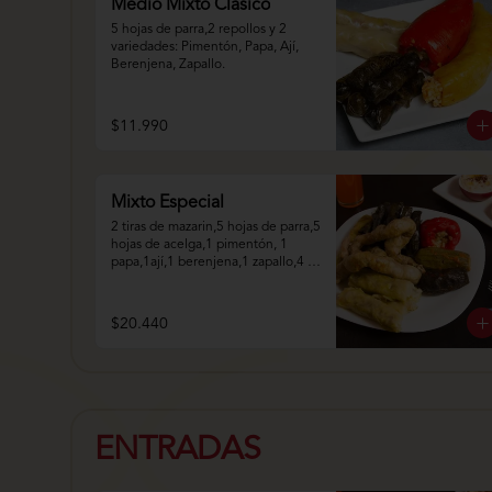
Medio Mixto Clásico
5 hojas de parra,2 repollos y 2 
variedades: Pimentón, Papa, Ají, 
Berenjena, Zapallo.
$11.990
Mixto Especial
2 tiras de mazarin,5 hojas de parra,5 
hojas de acelga,1 pimentón, 1 
papa,1ají,1 berenjena,1 zapallo,4 
repollo.
$20.440
ENTRADAS