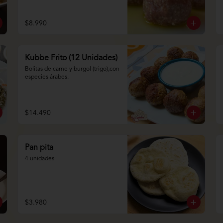
$8.990
Kubbe Frito (12 Unidades)
Bolitas de carne y burgol (trigo),con 
especies árabes.
$14.490
Pan pita
4 unidades
$3.980