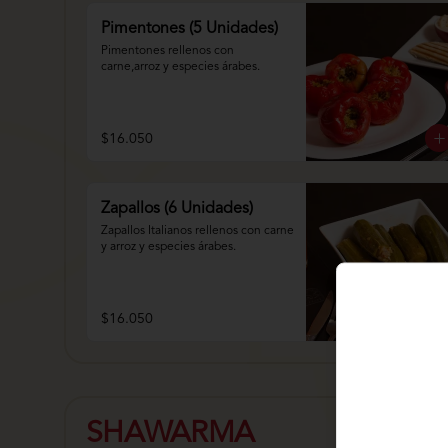
Pimentones (5 Unidades)
Pimentones rellenos con 
carne,arroz y especies árabes.
$16.050
Zapallos (6 Unidades)
Zapallos Italianos rellenos con carne 
y arroz y especies árabes.
$16.050
SHAWARMA