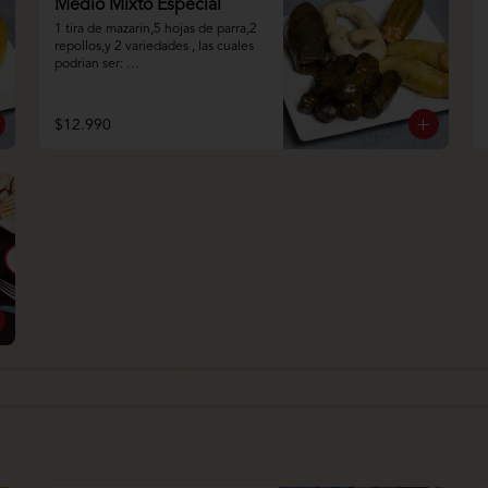
Medio Mixto Especial
1 tira de mazarin,5 hojas de parra,2 
repollos,y 2 variedades , las cuales 
podrian ser: 
Pimentón,Papa,Ají,Berenjena,Zapall
o.
$12.990