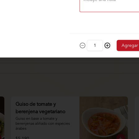
Agregar
Guiso de tomate y
berenjena vegetariano
Guiso en base a tomate y 
berenjenas aliñado con especies 
árabes
$5.190