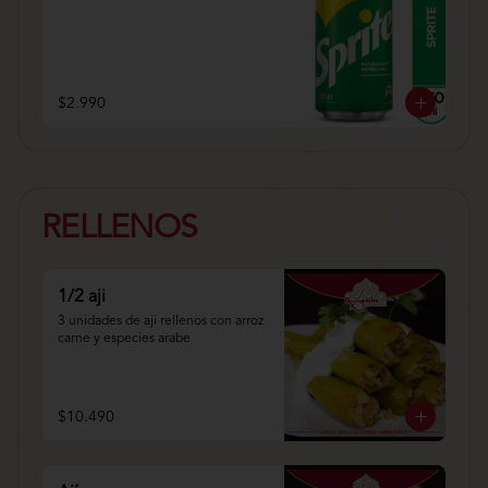
$2.990
RELLENOS
1/2 aji
3 unidades de aji rellenos con arroz 
carne y especies arabe
$10.490