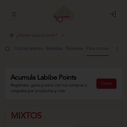
Abrir menu de navegación
Login
¿Dónde quieres pedir?
alafel
Dulces árabes
Bebidas
Rellenos
Para comer
Acumula
Labibe Points
Únete
Regístrate, gana puntos con tus compras y
canjealos por productos y más
MIXTOS