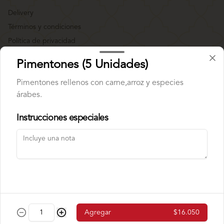
Delivery
Términos y condiciones
Política de privacidad
Redes sociales
Pimentones (5 Unidades)
Pimentones rellenos con carne,arroz y especies
Instagram
árabes.
Facebook
Instrucciones especiales
Mi cuenta
Pedir
Iniciar sesión
Powered by
Agregar
$16.050