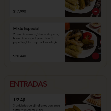
$17.990
Mixto Especial
2 tiras de mazarin,5 hojas de parra,5 
hojas de acelga,1 pimentón, 1 
papa,1ají,1 berenjena,1 zapallo,4 
repollo.
$20.440
ENTRADAS
1/2 Ají
3 unidades de aji rellenos con arroz 
carne y especies arabe