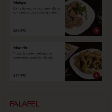
Malaya
Carne de vacuno o cordero rellena 
con carne,arroz y especias árabes.
$21.890
Mazarin
Tripas de cordero rellenas con 
carne,arroz y especies árabes.
$17.990
FALAFEL