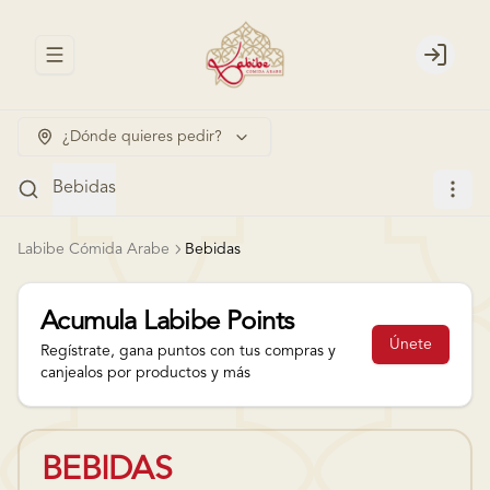
Abrir menu de navegación
Login
¿Dónde quieres pedir?
Bebidas
Labibe Cómida Arabe
Bebidas
Acumula
Labibe Points
Únete
Regístrate, gana puntos con tus compras y
canjealos por productos y más
BEBIDAS