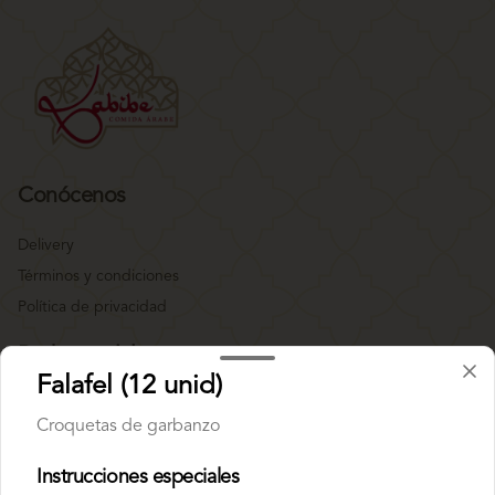
Conócenos
Delivery
Términos y condiciones
Política de privacidad
Redes sociales
Falafel (12 unid)
Instagram
Croquetas de garbanzo
Facebook
Instrucciones especiales
Mi cuenta