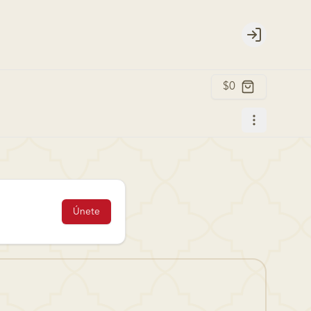
Login
$0
Únete