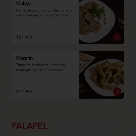
Malaya
Carne de vacuno o cordero rellena 
con carne,arroz y especias árabes.
$21.890
Mazarin
Tripas de cordero rellenas con 
carne,arroz y especies árabes.
$17.990
FALAFEL