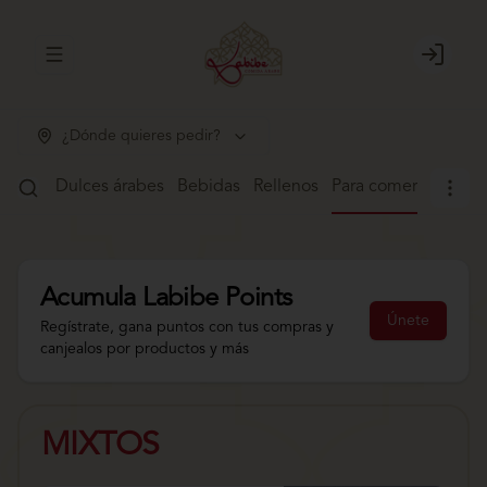
Abrir menu de navegación
Login
¿Dónde quieres pedir?
alafel
Dulces árabes
Bebidas
Rellenos
Para comer
Acumula
Labibe Points
Únete
Regístrate, gana puntos con tus compras y
canjealos por productos y más
MIXTOS