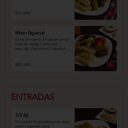
$17.990
Mixto Especial
2 tiras de mazarin,5 hojas de parra,5 
hojas de acelga,1 pimentón, 1 
papa,1ají,1 berenjena,1 zapallo,4 
repollo.
$20.440
ENTRADAS
1/2 Ají
3 unidades de aji rellenos con arroz 
carne y especies arabe