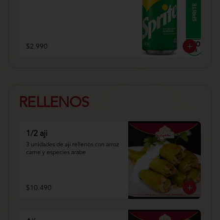
$2.990
RELLENOS
1/2 aji
3 unidades de aji rellenos con arroz 
carne y especies arabe
$10.490