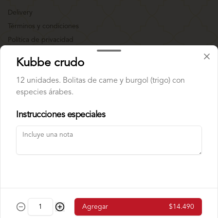
Delivery
Términos y condiciones
Política de privacidad
Redes sociales
Kubbe crudo
12 unidades. Bolitas de carne y burgol (trigo) con
Instagram
especies árabes.
Facebook
Instrucciones especiales
Mi cuenta
Pedir
Iniciar sesión
Powered by
Agregar
$14.490